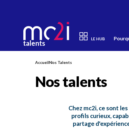
Aller
au
contenu
principal
Pourqu
LE HUB
talents
Nav
Contenu
tal
principal
Accueil
Nos Talents
Nos talents
Chez mc2i, ce sont les
profils curieux, capab
partage d'expérience