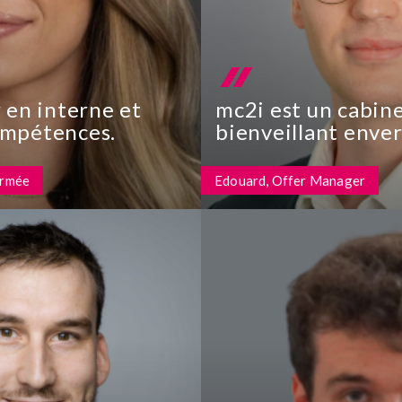
r en interne et
mc2i est un cabin
ompétences.
bienveillant enver
collaborateurs et s
irmée
Edouard, Offer Manager