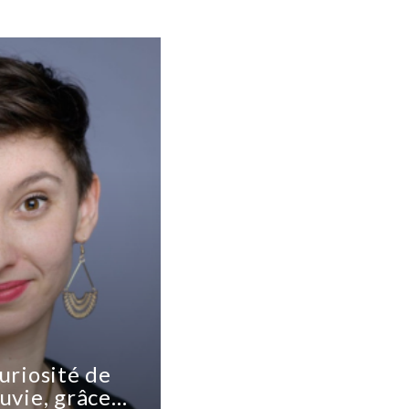
uriosité de
uvie, grâce