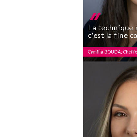
La technique n
c'est la fine
enjeux métier
son sens à la 
Camilia BOUDA, Cheffe 
double casque
force au quoti