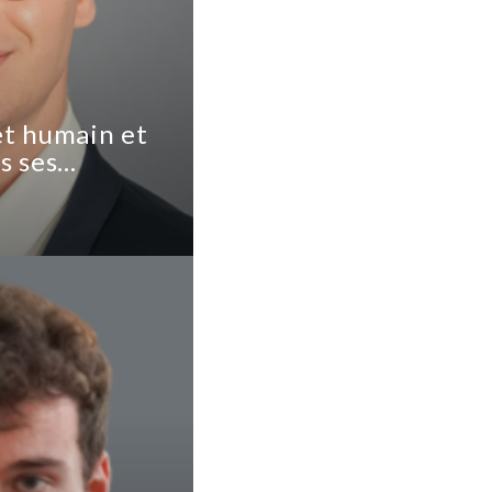
et humain et
s ses
es clients.