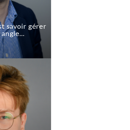
st savoir gérer
n angle