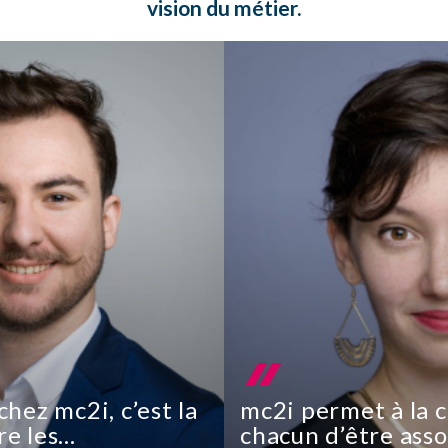
vision du métier.
chez mc2i, c’est la
mc2i permet à la c
re les
chacun d’être asso