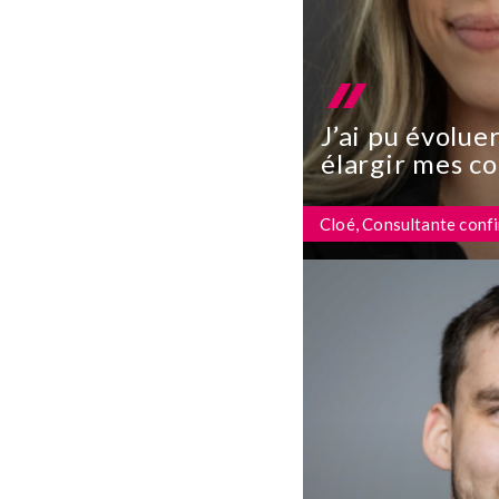
J’ai pu évolue
élargir mes c
Cloé, Consultante conf