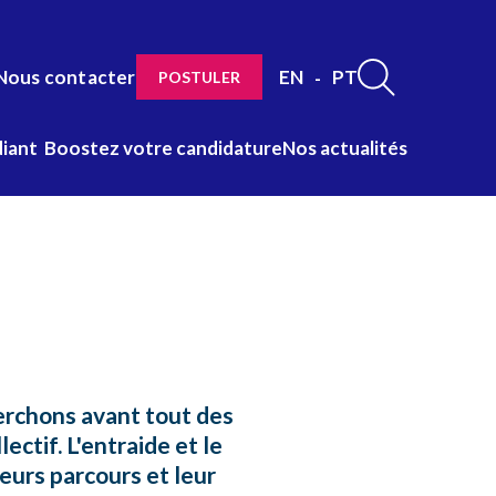
Nous contacter
EN
PT
POSTULER
Nav
diant
Boostez votre candidature
Nos actualités
langue
herchons avant tout des
ectif. L'entraide et le
eurs parcours et leur