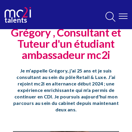
Aller
au
contenu
talents
principal
Grégory , Consultant et
Contenu
principal
Tuteur d'un étudiant
ambassadeur mc2i
Je m’appelle Grégory, j'ai 25 ans et je suis
consultant au sein du pôle Retail & Luxe. J’ai
rejoint mc2i en alternance début 2024 ; une
expérience enrichissante qui m'a permis de
continuer en CDI. Je poursuis aujourd'hui mon
parcours au sein du cabinet depuis maintenant
deux ans.