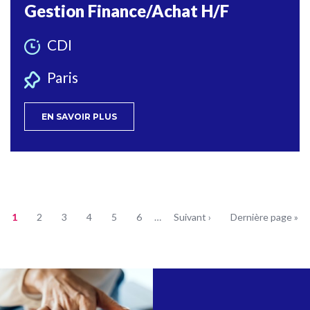
Gestion Finance/Achat H/F
CDI
Paris
EN SAVOIR PLUS
Page
1
Page
2
Page
3
Page
4
Page
5
Page
6
…
Page
Suivant ›
Dernière
Dernière page »
courante
suivante
page
Pagination