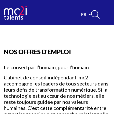
Aller
au
Contenu
contenu
Cette offre n'est plus en ligne.
Select
principal
talents
principal
your
language
NOS OFFRES D'EMPLOI
Le conseil par l’humain, pour l’humain
Cabinet de conseil indépendant, mc2i
accompagne les leaders de tous secteurs dans
leurs défis de transformation numérique. Si la
technologie est au cœur de nos métiers, elle
reste toujours guidée par nos valeurs
humaines. C’est cette complémentarité entre