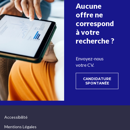
Aucune
offre ne
correspond
à votre
recherche ?
Envoyez-nous
votre CV.
CANDIDATURE
(NOUVEL 
SPONTANÉE
Accessibilité
Mentions Légales